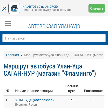
НА-АВТОБУС на ANDROID
Скачать
Билеты на автобус у вас в кармане
АВТОВОКЗАЛ УЛАН-УДЭ
Главная
Маршрут автобуса Улан-Удэ — САГАН-НУР (магазин
Маршрут автобуса Улан-Удэ —
САГАН-НУР (магазин "Фламинго")
Время в
№
Наименование станции
пути
Расстояние
1
УЛАН-УДЭ (автовокзал)
--:--
--
Бурятия , Россия